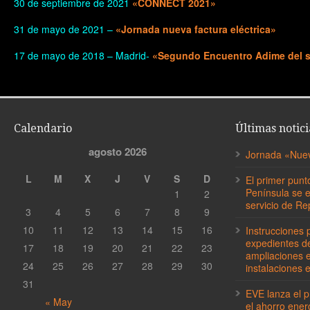
30 de septiembre de 2021
«CONNECT 2021»
31 de mayo de 2021 –
«Jornada nueva factura eléctrica»
17 de mayo de 2018 – Madrid-
«Segundo Encuentro Adime del sec
Calendario
Últimas notici
agosto 2026
Jornada «Nueva
L
M
X
J
V
S
D
El primer punt
Península se 
1
2
servicio de Re
3
4
5
6
7
8
9
10
11
12
13
14
15
16
Instrucciones p
expedientes de
17
18
19
20
21
22
23
ampliaciones 
24
25
26
27
28
29
30
instalaciones e
31
EVE lanza el 
« May
el ahorro ener