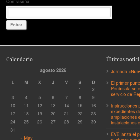
Contraseña:
Calendario
Últimas notici
agosto 2026
Jornada «Nueva
L
M
X
J
V
S
D
El primer punt
Península se 
1
2
servicio de Re
3
4
5
6
7
8
9
10
11
12
13
14
15
16
Instrucciones p
expedientes de
17
18
19
20
21
22
23
ampliaciones 
24
25
26
27
28
29
30
instalaciones e
31
EVE lanza el 
« May
el ahorro ener