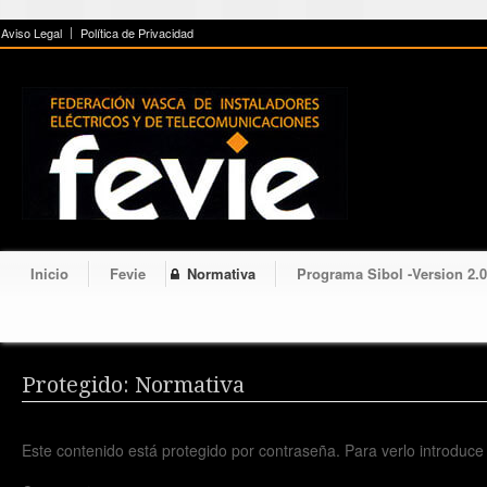
!-- cookies -->
Aviso Legal
Política de Privacidad
Inicio
Fevie
Normativa
Programa Sibol -Version 2.0
Protegido: Normativa
Este contenido está protegido por contraseña. Para verlo introduce